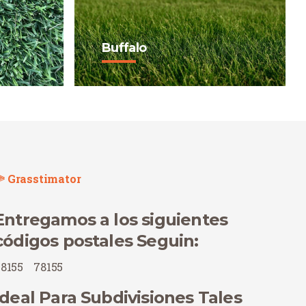
Buffalo
nando
Buffalo is a true Texas native
with exceptional drought
y de
tolerance, thriving in full sun
a la
with minimal watering and
 sol.
mowing.
Comprar ahora
Grasstimator
Entregamos a los siguientes
códigos postales Seguin:
8155
78155
Ideal Para Subdivisiones Tales