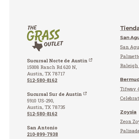
Tiend
San Agu
San Agu
Palmett
Sucursal Norte de Austin
Raleigh
15008 Ranch Rd 620 N,
Austin, TX 78717
Bermu
512-580-8162
Tifway 
Sucursal Sur de Austin
Celebra
5910 US-290,
Austin, TX 78735
Zoysia
512-580-8162
Zeon Zo
San Antonio
Palisad
210-899-7938