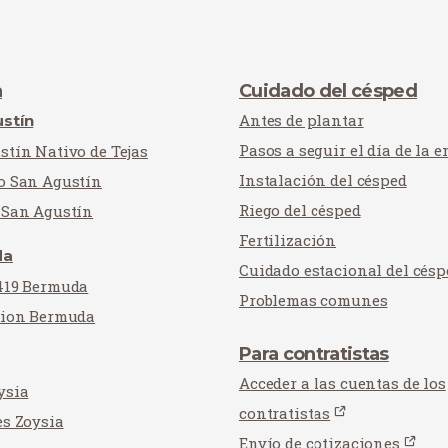
a
Cuidado del césped
Antes de plantar
stín
Pasos a seguir el día de la e
stín Nativo de Tejas
Instalación del césped
o San Agustín
Riego del césped
 San Agustín
Fertilización
da
Cuidado estacional del césp
419 Bermuda
Problemas comunes
tion Bermuda
Para contratistas
Acceder a las cuentas de los
ysia
contratistas
es Zoysia
Envío de cotizaciones