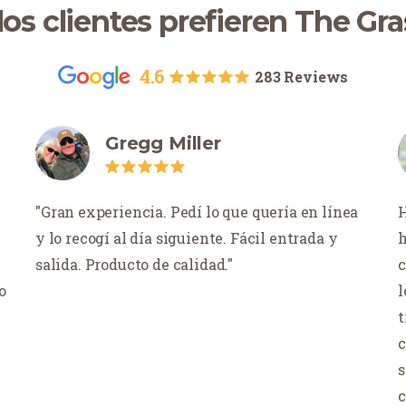
los clientes prefieren The Gra
4.6
283 Reviews
Gregg Miller
Gran experiencia. Pedí lo que quería en línea
H
y lo recogí al día siguiente. Fácil entrada y
h
salida. Producto de calidad.
c
o
l
t
c
s
c