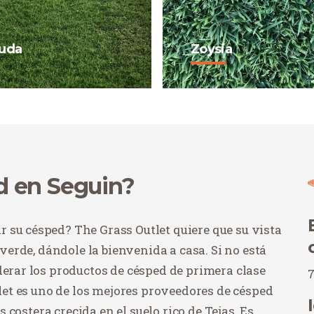
uda
Zoysia
a es un césped de hoja
Zoysia se está posicio
e tolera la sequía y se
en Tejas con variedades
lla bien a pleno sol y
visualmente atractivas 
as de mucho tránsito.
alto rendimiento tanto 
sombra como a la luz del
prar ahora
Comprar ahora
d en Seguin?
 su césped? The Grass Outlet quiere que su vista
 verde, dándole la bienvenida a casa. Si no está
derar los productos de césped de primera clase
7
tlet es uno de los mejores proveedores de césped
es costera crecida en el suelo rico de Tejas. Es