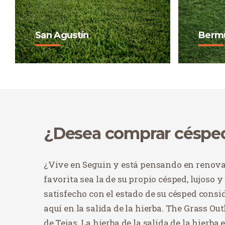
San Agustín
Berm
San Agustín ha sido durante
Bermud
mucho tiempo la hierba
fina qu
estándar en Tejas y a menudo
desarro
se la conoce como "hierba
en zon
alfombra".
Com
Comprar ahora
¿Desea comprar céspe
¿Vive en Seguin y está pensando en renovar
favorita sea la de su propio césped, lujoso y
satisfecho con el estado de su césped consi
aquí en la salida de la hierba. The Grass Ou
de Tejas. La hierba de la salida de la hierba 