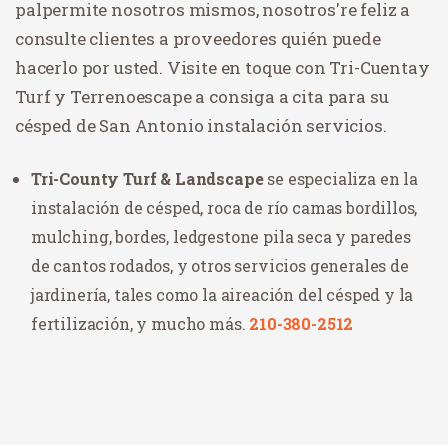
pal
permite
nosotros mismos
,
nosotros
're
feliz
a
consulte
clientes
a
proveedores
quién puede
hacerlo por usted
.
Visite
en
toque
con
Tri
-
Cuenta
y
Tur
f
y
Terreno
escape
a
consiga
a
cita
para
su
césped de San Antonio
instalación
servicios
.
Tri-County Turf & Landscape
se especializa en la
instalación de césped, roca de río camas bordillos,
mulching, bordes, ledgestone pila seca y paredes
de cantos rodados, y otros servicios generales de
jardinería, tales como la aireación del césped y la
fertilización, y mucho más.
210-380-2512