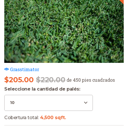
Grasstimator
El precio original era: $220.00.
El precio actual es: $205.00.
$
205.00
$
220.00
de 450 pies cuadrados
Seleccione la cantidad de palés:
Cobertura total: