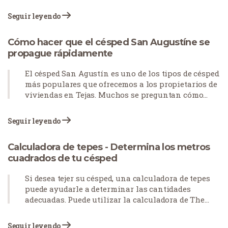
para sobrevivir a nuestros veranos secos y
calurosos. En esta práctica guía, encontrarás
Seguir leyendo
respuestas a las preguntas más frecuentes sobre el
césped San Agustín y descubrirás si este tipo de
Cómo hacer que el césped San Augustíne se
césped es una buena opción para ti.
propague rápidamente
El césped San Agustín es uno de los tipos de césped
más populares que ofrecemos a los propietarios de
viviendas en Tejas. Muchos se preguntan cómo
hacer que el césped San Agustín se extienda
rápidamente. La hierba viene con una variedad de
Seguir leyendo
beneficios, siendo su más notable su...
Calculadora de tepes - Determina los metros
cuadrados de tu césped
Si desea tejer su césped, una calculadora de tepes
puede ayudarle a determinar las cantidades
adecuadas. Puede utilizar la calculadora de The
Grass Outlet.
Seguir leyendo