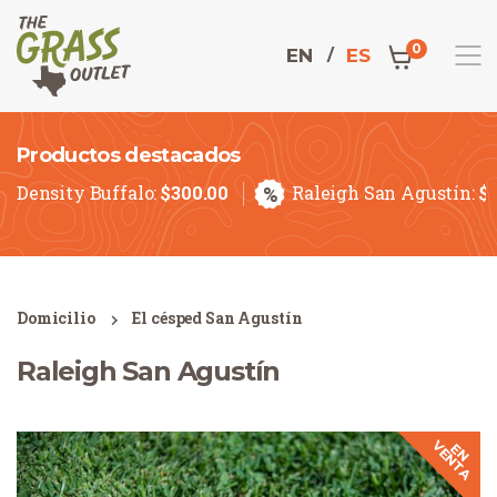
0
EN
ES
Productos destacados
El precio orig
El precio ac
Density Buffalo:
$
300.00
%
Raleigh San Agustín:
$
Domicilio
El césped San Agustín
Raleigh San Agustín