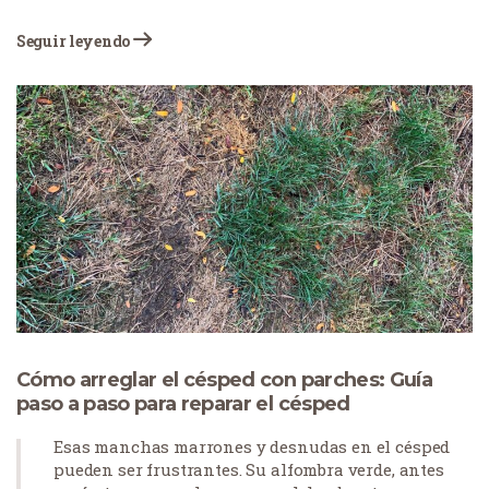
problemas y un paisaje verde y exuberante. Tejas
presenta desafíos únicos para el cuidado del
Seguir leyendo
césped debido a sus diversas zonas climáticas,
desde las húmedas regiones costeras hasta las
áridas zonas occidentales.
Cómo arreglar el césped con parches: Guía
paso a paso para reparar el césped
Esas manchas marrones y desnudas en el césped
pueden ser frustrantes. Su alfombra verde, antes