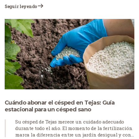
tu césped, antes impoluto. Los topos se han
Seguir leyendo
instalado y están renovando sin permiso. Los
topos destruyen céspedes y jardines con sus
constantes túneles. Sus autopistas subterráneas
crean superficies irregulares que dañan las
cuchillas del cortacésped y provocan tropiezos. La
frustración es real cuando estas plagas
subterráneas se apoderan de tu espacio exterior.
Necesita soluciones que funcionen, no mitos ni
arreglos temporales. Esta guía le guiará a través de
estrategias prácticas para recuperar su césped de
estas persistentes excavadoras.
Cuándo abonar el césped en Tejas: Guía
estacional para un césped sano
Su césped de Tejas merece un cuidado adecuado
durante todo el año. El momento de la fertilización
marca la diferencia entre un jardín desigual y con