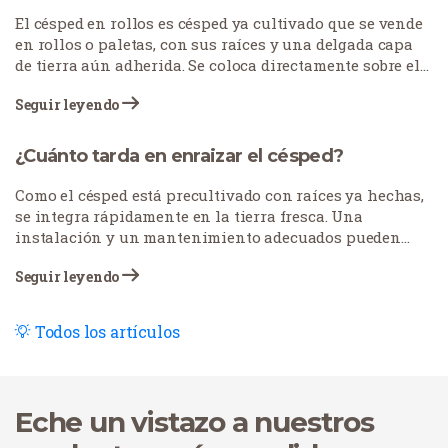
El césped en rollos es césped ya cultivado que se vende
en rollos o paletas, con sus raíces y una delgada capa
de tierra aún adherida. Se coloca directamente sobre el
suelo preparado para crear un césped completo al
Seguir leyendo
instante, lo que evita las semanas de riego y espera que
requiere el cultivo de césped a partir de semillas.
¿Cuánto tarda en enraizar el césped?
Como el césped está precultivado con raíces ya hechas,
se integra rápidamente en la tierra fresca. Una
instalación y un mantenimiento adecuados pueden
establecer un césped bien enraizado en dos o tres
Seguir leyendo
semanas. Una vez establecidas las raíces, el césped está
listo, pero hay que cuidar bien el césped nuevo, sobre
todo durante las fases iniciales de desarrollo del
Todos los artículos
sistema radicular. Para quienes busquen consejos sobre
cómo hacerlo, traemos pautas que pueden ayudar.
Eche un vistazo a nuestros