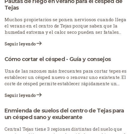
Pautas de riego en verano para el césped de
Tejas
Muchos propietarios se ponen nerviosos cuando llega
el verano en el centro de Tejas porque saben que la
humedad extrema y el calor seco pueden ser fatales
para sus céspedes. Mantener el césped bien nutrido y
Seguir leyendo
regado es esencial para que se mantenga verde...
Cómo cortar el césped - Guía y consejos
Una de las razones más frecuentes para cortar tepes es
establecer un césped nuevo o renovar uno existente. El
corte de césped permite establecer rápidamente un
jardín, a diferencia de la siembra, que tarda más en
Seguir leyendo
crecer.
Enmienda de suelos del centro de Tejas para
un césped sano y exuberante
Central Tejas tiene 3 regiones distintas del suelo que