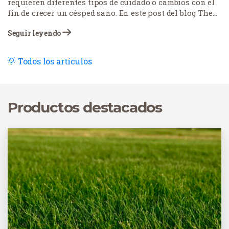
requieren diferentes tipos de cuidado o cambios con el
fin de crecer un césped sano. En este post del blog The
Grass Outlet, vamos a enseñar a los propietarios de
Seguir leyendo
Central Tejas cómo enmendar su suelo para asegurar el
césped más saludable posible.
Todos los artículos
Productos destacados