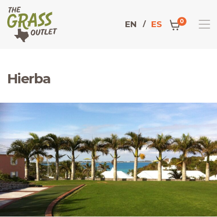
0
EN
ES
Hierba
Domicilio