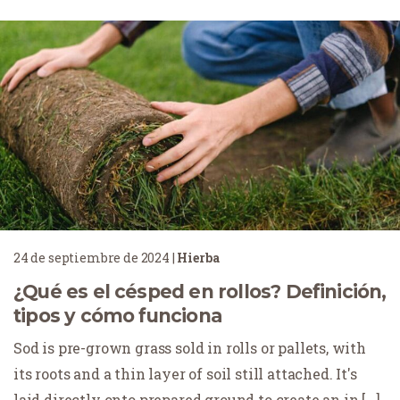
24 de septiembre de 2024
|
Hierba
¿Qué es el césped en rollos? Definición,
tipos y cómo funciona
Sod is pre-grown grass sold in rolls or pallets, with
its roots and a thin layer of soil still attached. It's
laid directly onto prepared ground to create an in [...]