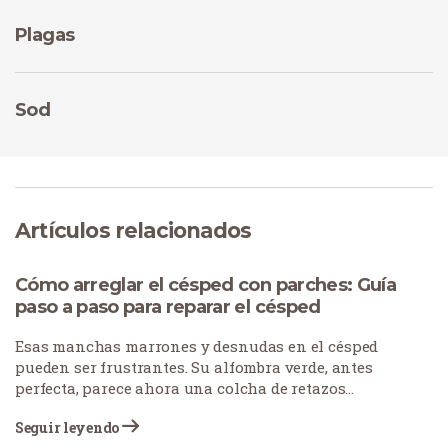
Plagas
Sod
Artículos relacionados
Cómo arreglar el césped con parches: Guía
paso a paso para reparar el césped
Esas manchas marrones y desnudas en el césped
pueden ser frustrantes. Su alfombra verde, antes
perfecta, parece ahora una colcha de retazos
desgastada. Los parches de césped se producen por
Seguir leyendo
muchas razones: las mascotas dejan manchas