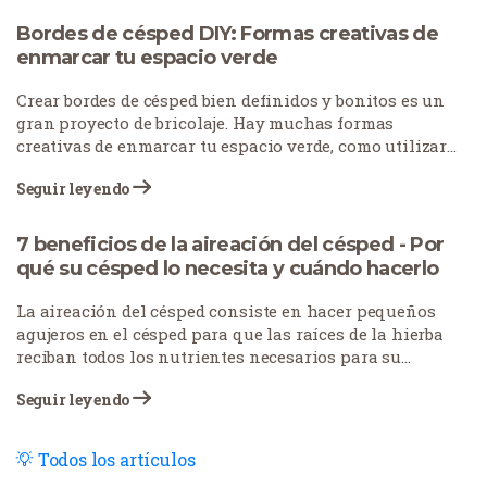
quemadas, el tráfico peatonal desgasta los caminos o
las condiciones meteorológicas estresan el césped. ¿La
Bordes de césped DIY: Formas creativas de
buena noticia? No tiene por qué empezar de nuevo con
enmarcar tu espacio verde
su césped. Con el enfoque adecuado, puedes arreglar
esas monstruosidades y devolver la belleza a tu jardín.
Crear bordes de césped bien definidos y bonitos es un
gran proyecto de bricolaje. Hay muchas formas
creativas de enmarcar tu espacio verde, como utilizar
distintos estilos de bordes, emplear piedras para
Seguir leyendo
acentuar caminos y elementos clave e incorporar
plantas para aprovechar elementos naturales.
7 beneficios de la aireación del césped - Por
qué su césped lo necesita y cuándo hacerlo
La aireación del césped consiste en hacer pequeños
agujeros en el césped para que las raíces de la hierba
reciban todos los nutrientes necesarios para su
correcto crecimiento y desarrollo. Esta práctica, a
Seguir leyendo
menudo descuidada, desempeña un papel vital en el
cuidado del césped. Los propietarios de viviendas y
fincas realizan cada vez más esta tarea en una época
Todos los artículos
concreta del año para obtener los mejores resultados.