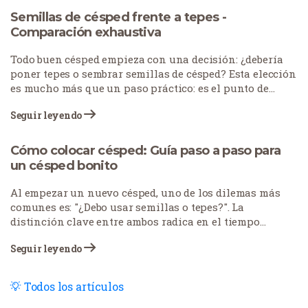
Semillas de césped frente a tepes -
Comparación exhaustiva
Todo buen césped empieza con una decisión: ¿debería
poner tepes o sembrar semillas de césped? Esta elección
es mucho más que un paso práctico: es el punto de
partida de la transformación de su espacio exterior
Seguir leyendo
durante años.
Cómo colocar césped: Guía paso a paso para
un césped bonito
Al empezar un nuevo césped, uno de los dilemas más
comunes es: "¿Debo usar semillas o tepes?". La
distinción clave entre ambos radica en el tiempo
necesario para lograr una cubierta herbácea totalmente
Seguir leyendo
establecida. El tepes ofrece una solución más rápida, ya
que consiste en trasplantar hierba ya madura, mientras
que la siembra consiste en hacer crecer la hierba desde
Todos los artículos
cero. Al final, ambos métodos dan como resultado un