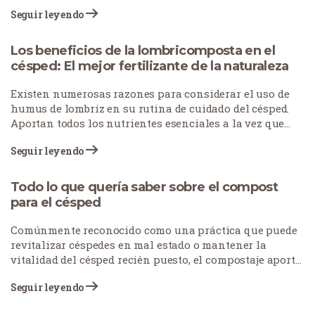
un paisaje verde y exuberante. Tejas presenta desafíos
Seguir leyendo
únicos para el cuidado del césped debido a sus diversas
zonas climáticas, desde las húmedas regiones costeras
hasta las áridas zonas occidentales.
Los beneficios de la lombricomposta en el
césped: El mejor fertilizante de la naturaleza
Existen numerosas razones para considerar el uso de
humus de lombriz en su rutina de cuidado del césped.
Aportan todos los nutrientes esenciales a la vez que
mejoran el suelo, fomentando un césped más sano y
Seguir leyendo
vibrante.
Todo lo que quería saber sobre el compost
para el césped
Comúnmente reconocido como una práctica que puede
revitalizar céspedes en mal estado o mantener la
vitalidad del césped recién puesto, el compostaje aporta
nutrientes vitales al suelo, mejorando su textura y
Seguir leyendo
estructura y facilitando una mejor absorción de agua y
nutrientes por las raíces del césped.