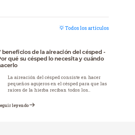
Todos los artículos
 beneficios de la aireación del césped -
Por qué su césped lo necesita y cuándo
hacerlo
La aireación del césped consiste en hacer
pequeños agujeros en el césped para que las
raíces de la hierba reciban todos los
nutrientes necesarios para su correcto
crecimiento y desarrollo. Esta práctica, a
eguir leyendo
menudo descuidada, desempeña un papel
vital en el cuidado del césped. Los
propietarios de viviendas y fincas realizan
cada vez más esta tarea en una época
concreta del año para obtener los mejores