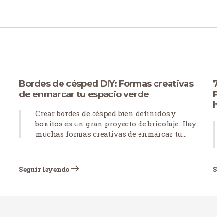
Bordes de césped DIY: Formas creativas
7
de enmarcar tu espacio verde
Crear bordes de césped bien definidos y
bonitos es un gran proyecto de bricolaje. Hay
muchas formas creativas de enmarcar tu
e
espacio verde, como utilizar distintos estilos
s
de bordes, emplear piedras para acentuar
caminos y elementos clave e incorporar
Seguir leyendo
S
plantas para aprovechar elementos
naturales.