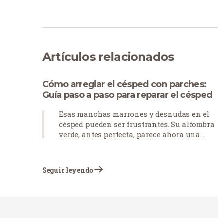
Artículos relacionados
Cómo arreglar el césped con parches:
Guía paso a paso para reparar el césped
Esas manchas marrones y desnudas en el
césped pueden ser frustrantes. Su alfombra
verde, antes perfecta, parece ahora una
colcha de retazos desgastada. Los parches d
césped se producen por muchas razones: la
mascotas dejan manchas quemadas, el
Seguir leyendo
tráfico peatonal desgasta los caminos o las
condiciones meteorológicas estresan el
césped. ¿La buena noticia? No tiene por qué
empezar de nuevo con su césped. Con el
enfoque adecuado, puedes arreglar esas