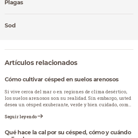
Plagas
Sod
Artículos relacionados
Cómo cultivar césped en suelos arenosos
Si vive cerca del mar o en regiones de clima desértico,
los suelos arenosos son su realidad. Sin embargo, usted
desea un césped exuberante, verde y bien cuidado, como
el de las zonas centrales del país. ¿Es posible? Por
Seguir leyendo
supuesto.
Qué hace la cal por su césped, cómo y cuándo