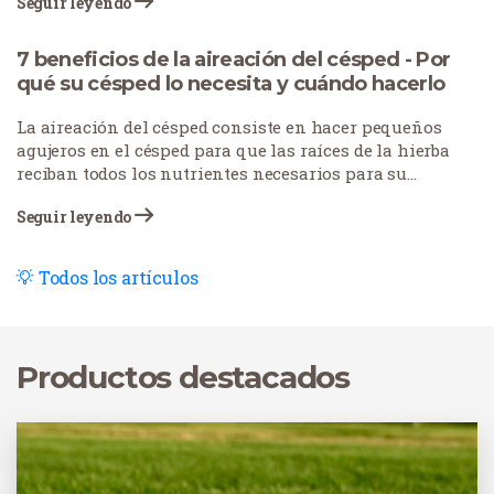
Seguir leyendo
acentuar caminos y elementos clave e incorporar
plantas para aprovechar elementos naturales.
7 beneficios de la aireación del césped - Por
qué su césped lo necesita y cuándo hacerlo
La aireación del césped consiste en hacer pequeños
agujeros en el césped para que las raíces de la hierba
reciban todos los nutrientes necesarios para su
correcto crecimiento y desarrollo. Esta práctica, a
Seguir leyendo
menudo descuidada, desempeña un papel vital en el
cuidado del césped. Los propietarios de viviendas y
fincas realizan cada vez más esta tarea en una época
Todos los artículos
concreta del año para obtener los mejores resultados.
Productos destacados