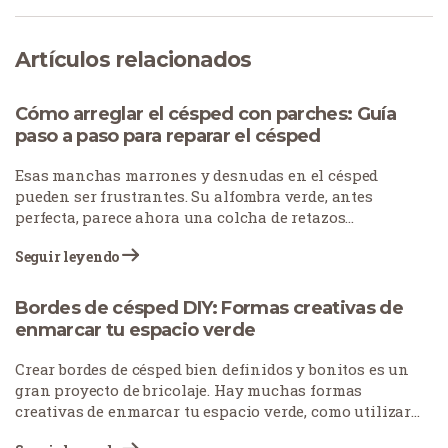
Artículos relacionados
Cómo arreglar el césped con parches: Guía
paso a paso para reparar el césped
Esas manchas marrones y desnudas en el césped
pueden ser frustrantes. Su alfombra verde, antes
perfecta, parece ahora una colcha de retazos
desgastada. Los parches de césped se producen por
Seguir leyendo
muchas razones: las mascotas dejan manchas
quemadas, el tráfico peatonal desgasta los caminos o
las condiciones meteorológicas estresan el césped. ¿La
Bordes de césped DIY: Formas creativas de
buena noticia? No tiene por qué empezar de nuevo con
enmarcar tu espacio verde
su césped. Con el enfoque adecuado, puedes arreglar
esas monstruosidades y devolver la belleza a tu jardín.
Crear bordes de césped bien definidos y bonitos es un
gran proyecto de bricolaje. Hay muchas formas
creativas de enmarcar tu espacio verde, como utilizar
distintos estilos de bordes, emplear piedras para