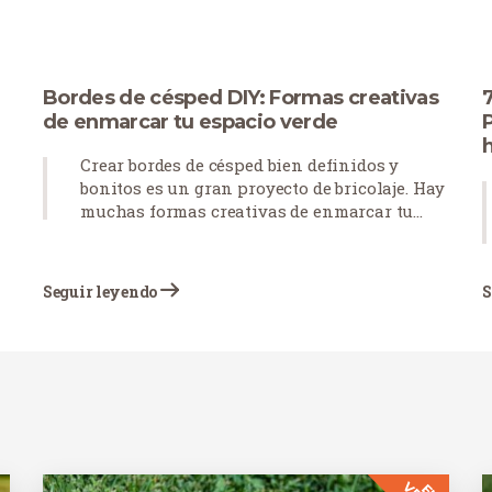
Bordes de césped DIY: Formas creativas
7
de enmarcar tu espacio verde
Crear bordes de césped bien definidos y
bonitos es un gran proyecto de bricolaje. Hay
muchas formas creativas de enmarcar tu
e
espacio verde, como utilizar distintos estilos
s
de bordes, emplear piedras para acentuar
caminos y elementos clave e incorporar
Seguir leyendo
S
plantas para aprovechar elementos
naturales.