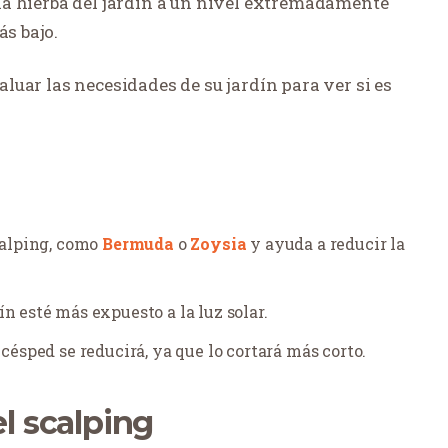
a la hierba del jardín a un nivel extremadamente
ás bajo.
valuar las necesidades de su jardín para ver si es
scalping, como
Bermuda
o
Zoysia
y ayuda a reducir la
n esté más expuesto a la luz solar.
césped se reducirá, ya que lo cortará más corto.
el scalping