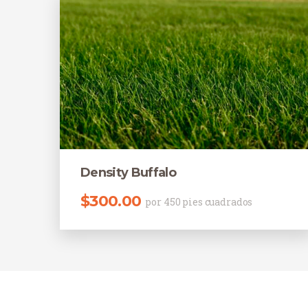
Density Buffalo
$
300.00
por 450 pies cuadrados