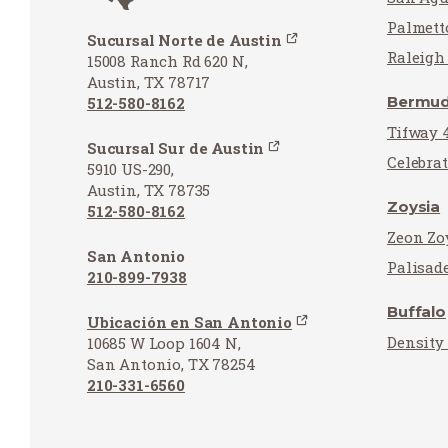
Palmett
Sucursal Norte de Austin
Raleigh
15008 Ranch Rd 620 N,
Austin, TX 78717
Bermu
512-580-8162
Tifway 
Sucursal Sur de Austin
Celebra
5910 US-290,
Austin, TX 78735
Zoysia
512-580-8162
Zeon Zo
San Antonio
Palisad
210-899-7938
Buffalo
Ubicación en San Antonio
Density
10685 W Loop 1604 N,
San Antonio, TX 78254
210-331-6560