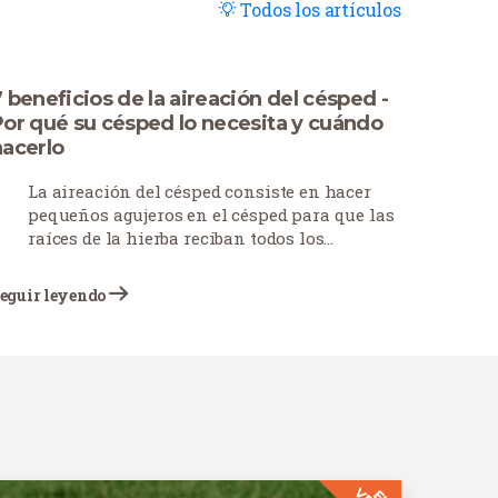
Todos los artículos
 beneficios de la aireación del césped -
Por qué su césped lo necesita y cuándo
hacerlo
La aireación del césped consiste en hacer
pequeños agujeros en el césped para que las
raíces de la hierba reciban todos los
nutrientes necesarios para su correcto
crecimiento y desarrollo. Esta práctica, a
eguir leyendo
menudo descuidada, desempeña un papel
vital en el cuidado del césped. Los
propietarios de viviendas y fincas realizan
cada vez más esta tarea en una época
concreta del año para obtener los mejores
resultados.