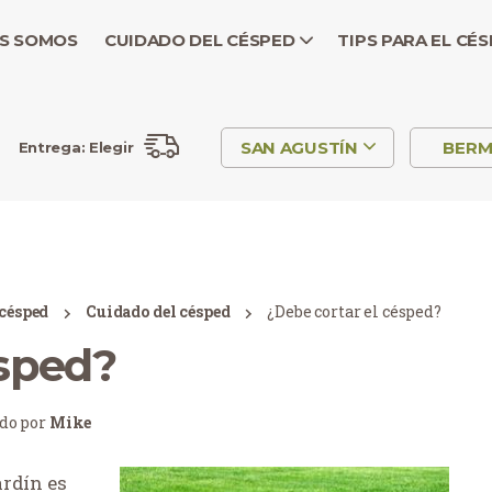
S SOMOS
CUIDADO DEL CÉSPED
TIPS PARA EL CÉ
SAN AGUSTÍN
BER
Entrega:
Elegir
 césped
Cuidado del césped
¿Debe cortar el césped?
ésped?
ado por
Mike
ardín es