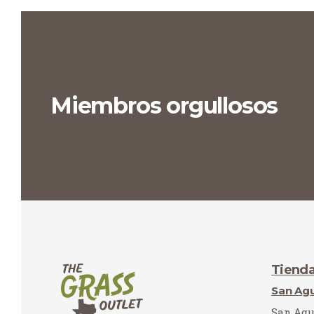
Miembros orgullosos
Tiend
San Agu
San Agu