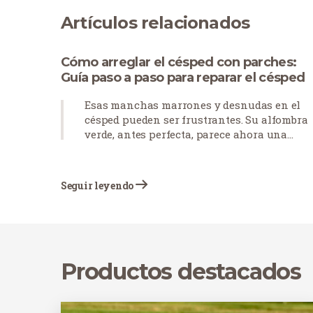
Artículos relacionados
Cómo arreglar el césped con parches:
Guía paso a paso para reparar el césped
Esas manchas marrones y desnudas en el
césped pueden ser frustrantes. Su alfombra
verde, antes perfecta, parece ahora una
colcha de retazos desgastada. Los parches d
césped se producen por muchas razones: la
mascotas dejan manchas quemadas, el
Seguir leyendo
tráfico peatonal desgasta los caminos o las
condiciones meteorológicas estresan el
césped. ¿La buena noticia? No tiene por qué
empezar de nuevo con su césped. Con el
enfoque adecuado, puedes arreglar esas
Productos destacados
monstruosidades y devolver la belleza a tu
jardín.