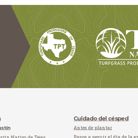
a
Cuidado del césped
Antes de plantar
stín
Pasos a seguir el día de la e
stín Nativo de Tejas