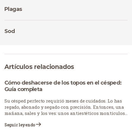
Plagas
Sod
Artículos relacionados
Cómo deshacerse de los topos en el césped:
Guía completa
Su césped perfecto requirió meses de cuidados. Lo has
regado, abonado y segado con precisión. Entonces, una
mañana, sales y los ves: unos antiestéticos montículos
de tierra esparcidos por tu césped, antes impoluto. Los
Seguir leyendo
topos se han instalado y están renovando sin permiso.
Los topos destruyen céspedes y jardines con sus