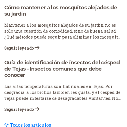
constantes túneles. Sus autopistas subterráneas crean
Cómo mantener a los mosquitos alejados de
superficies irregulares que dañan las cuchillas del
su jardín
cortacésped y provocan tropiezos. La frustración es real
cuando estas plagas subterráneas se apoderan de tu
Mantener a los mosquitos alejados de su jardín no es
espacio exterior. Necesita soluciones que funcionen, no
sólo una cuestión de comodidad, sino de buena salud.
mitos ni arreglos temporales. Esta guía le guiará a
¿Qué métodos puede seguir para eliminar los mosquitos
través de estrategias prácticas para recuperar su césped
de su hábitat?
de estas persistentes excavadoras.
Seguir leyendo
Guía de identificación de insectos del césped
de Tejas - Insectos comunes que debe
conocer
Las altas temperaturas son habituales en Tejas. Por
desgracia, a los bichos también les gusta, y el césped de
Tejas puede infestarse de desagradables visitantes. No
todos los insectos son perjudiciales para el césped, ni
Seguir leyendo
hay que controlarlos a todos, pero es esencial
identificar cuáles son perjudiciales y entender los
problemas que pueden acarrear.
Todos los artículos