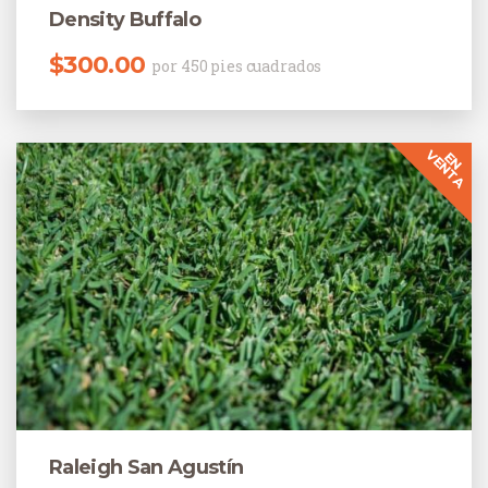
Density Buffalo
$
300.00
por 450 pies cuadrados
Raleigh San Agustín
El precio original era: $220.00.
El precio actual es: $205.00.