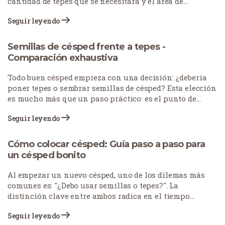
cantidad de tepes que se necesitará y el área de
cobertura de un palet.
Seguir leyendo
Semillas de césped frente a tepes -
Comparación exhaustiva
Todo buen césped empieza con una decisión: ¿debería
poner tepes o sembrar semillas de césped? Esta elección
es mucho más que un paso práctico: es el punto de
partida de la transformación de su espacio exterior
Seguir leyendo
durante años.
Cómo colocar césped: Guía paso a paso para
un césped bonito
Al empezar un nuevo césped, uno de los dilemas más
comunes es: "¿Debo usar semillas o tepes?". La
distinción clave entre ambos radica en el tiempo
necesario para lograr una cubierta herbácea totalmente
Seguir leyendo
establecida. El tepes ofrece una solución más rápida, ya