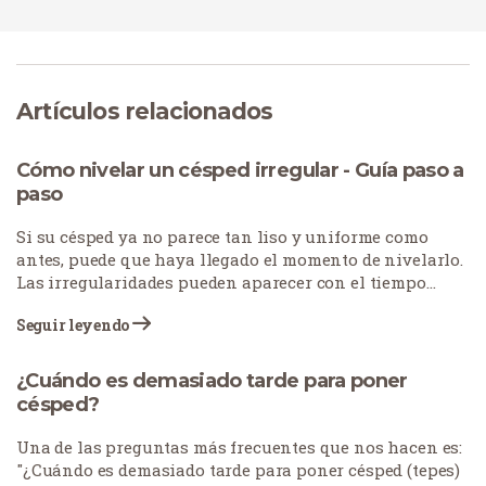
Artículos relacionados
Cómo nivelar un césped irregular - Guía paso a
paso
Si su césped ya no parece tan liso y uniforme como
antes, puede que haya llegado el momento de nivelarlo.
Las irregularidades pueden aparecer con el tiempo
debido a distintos factores, como el asentamiento del
Seguir leyendo
suelo, problemas de drenaje u otros cambios naturales.
¿Cuándo es demasiado tarde para poner
césped?
Una de las preguntas más frecuentes que nos hacen es:
"¿Cuándo es demasiado tarde para poner césped (tepes)