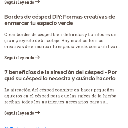
Seguir leyendo
muchas razones: las mascotas dejan manchas
quemadas, el tráfico peatonal desgasta los caminos o
las condiciones meteorológicas estresan el césped. ¿La
Bordes de césped DIY: Formas creativas de
buena noticia? No tiene por qué empezar de nuevo con
enmarcar tu espacio verde
su césped. Con el enfoque adecuado, puedes arreglar
esas monstruosidades y devolver la belleza a tu jardín.
Crear bordes de césped bien definidos y bonitos es un
gran proyecto de bricolaje. Hay muchas formas
creativas de enmarcar tu espacio verde, como utilizar
distintos estilos de bordes, emplear piedras para
Seguir leyendo
acentuar caminos y elementos clave e incorporar
plantas para aprovechar elementos naturales.
7 beneficios de la aireación del césped - Por
qué su césped lo necesita y cuándo hacerlo
La aireación del césped consiste en hacer pequeños
agujeros en el césped para que las raíces de la hierba
reciban todos los nutrientes necesarios para su
correcto crecimiento y desarrollo. Esta práctica, a
Seguir leyendo
menudo descuidada, desempeña un papel vital en el
cuidado del césped. Los propietarios de viviendas y
fincas realizan cada vez más esta tarea en una época