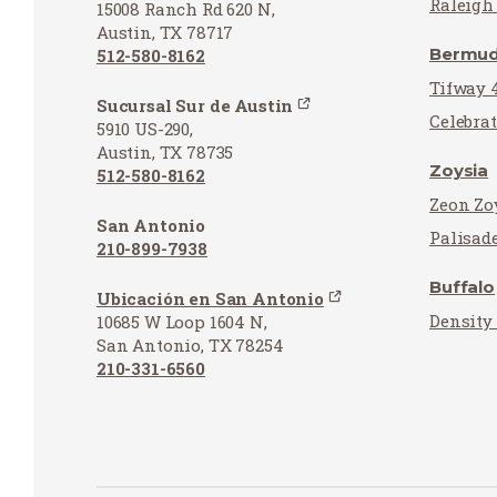
Raleigh
15008 Ranch Rd 620 N,
Austin, TX 78717
Bermu
512-580-8162
Tifway 
Sucursal Sur de Austin
Celebra
5910 US-290,
Austin, TX 78735
Zoysia
512-580-8162
Zeon Zo
San Antonio
Palisad
210-899-7938
Buffalo
Ubicación en San Antonio
Density
10685 W Loop 1604 N,
San Antonio, TX 78254
210-331-6560