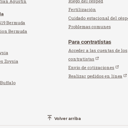
Riego del césped
 San Agustín
Fertilización
da
Cuidado estacional del césp
419 Bermuda
Problemas comunes
tion Bermuda
Para contratistas
Acceder a las cuentas de los
ysia
contratistas
es Zoysia
Envío de cotizaciones
Realizar pedidos en línea
 Buffalo
Volver arriba