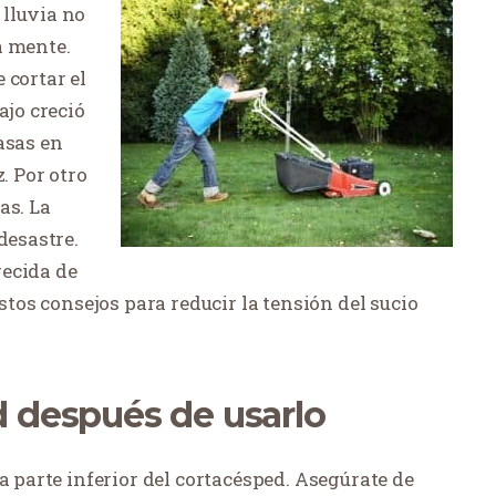
lluvia no
a mente.
 cortar el
ajo creció
asas en
. Por otro
as. La
desastre.
recida de
estos consejos para reducir la tensión del sucio
d después de usarlo
a parte inferior del cortacésped. Asegúrate de