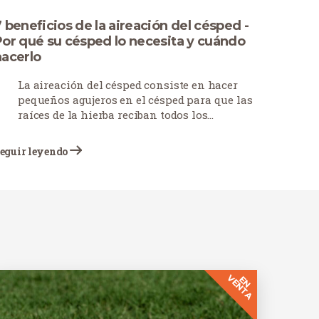
 beneficios de la aireación del césped -
Por qué su césped lo necesita y cuándo
hacerlo
La aireación del césped consiste en hacer
pequeños agujeros en el césped para que las
raíces de la hierba reciban todos los
nutrientes necesarios para su correcto
crecimiento y desarrollo. Esta práctica, a
eguir leyendo
menudo descuidada, desempeña un papel
vital en el cuidado del césped. Los
propietarios de viviendas y fincas realizan
cada vez más esta tarea en una época
concreta del año para obtener los mejores
resultados.