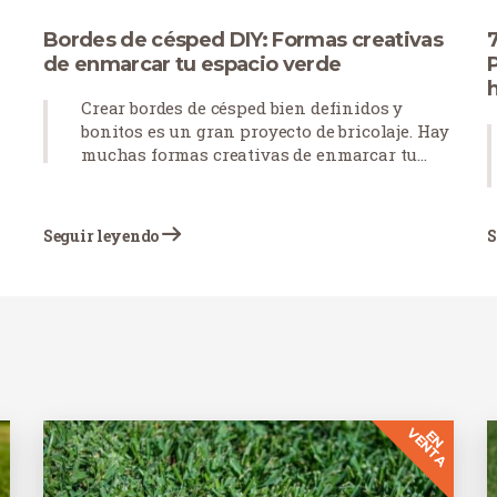
Bordes de césped DIY: Formas creativas
7
de enmarcar tu espacio verde
Crear bordes de césped bien definidos y
bonitos es un gran proyecto de bricolaje. Hay
muchas formas creativas de enmarcar tu
e
espacio verde, como utilizar distintos estilos
s
de bordes, emplear piedras para acentuar
caminos y elementos clave e incorporar
Seguir leyendo
S
plantas para aprovechar elementos
naturales.