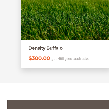
Density Buffalo
$
300.00
por 450 pies cuadrados