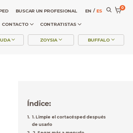
0
SPED
BUSCAR UN PROFESIONAL
EN
ES
CONTACTO
CONTRATISTAS
MUDA
ZOYSIA
BUFFALO
Índice
:
1. Limpie el cortacésped después
de usarlo
2. Segar más a menudo