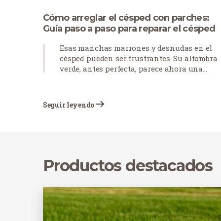
Cómo arreglar el césped con parches:
Guía paso a paso para reparar el césped
Esas manchas marrones y desnudas en el
césped pueden ser frustrantes. Su alfombra
verde, antes perfecta, parece ahora una
colcha de retazos desgastada. Los parches d
césped se producen por muchas razones: la
mascotas dejan manchas quemadas, el
Seguir leyendo
tráfico peatonal desgasta los caminos o las
condiciones meteorológicas estresan el
césped. ¿La buena noticia? No tiene por qué
empezar de nuevo con su césped. Con el
enfoque adecuado, puedes arreglar esas
Productos destacados
monstruosidades y devolver la belleza a tu
jardín.