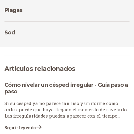
Plagas
Sod
Artículos relacionados
Cómo nivelar un césped irregular - Guía paso a
paso
Si su césped ya no parece tan liso y uniforme como
antes, puede que haya llegado el momento de nivelarlo.
Las irregularidades pueden aparecer con el tiempo
debido a distintos factores, como el asentamiento del
Seguir leyendo
suelo, problemas de drenaje u otros cambios naturales.