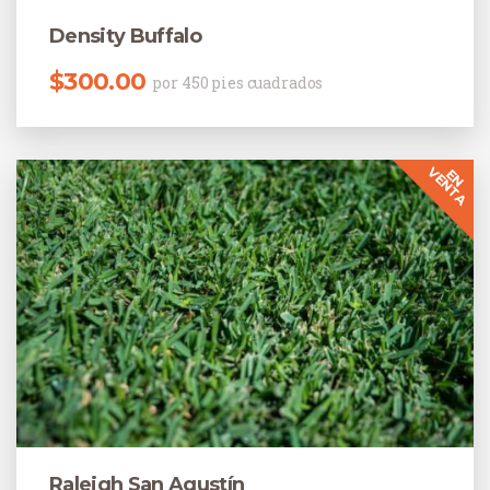
Density Buffalo
$
300.00
por 450 pies cuadrados
Raleigh San Agustín