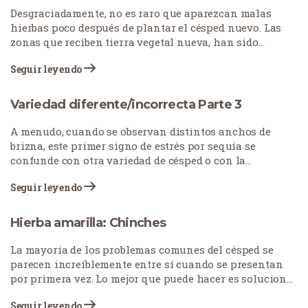
Desgraciadamente, no es raro que aparezcan malas
hierbas poco después de plantar el césped nuevo. Las
zonas que reciben tierra vegetal nueva, han sido
cultivadas y recibirán un riego abundante para el
Seguir leyendo
establecimiento del nuevo césped son propensas al
crecimiento de malas hierbas, incluso en...
Variedad diferente/incorrecta Parte 3
A menudo, cuando se observan distintos anchos de
brizna, este primer signo de estrés por sequía se
confunde con otra variedad de césped o con la
aparición de malas hierbas en el césped recién
Seguir leyendo
instalado. El rizado de las hojas observado después de la
instalación del césped indica que la hierba no está
recibiendo el riego adecuado.....
Hierba amarilla: Chinches
La mayoría de los problemas comunes del césped se
parecen increíblemente entre sí cuando se presentan
por primera vez. Lo mejor que puede hacer es solucionar
el problema lo mejor que pueda para determinar su
Seguir leyendo
causa. Esta guía...