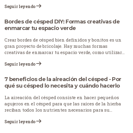
desgastada. Los parches de césped se producen por
Seguir leyendo
muchas razones: las mascotas dejan manchas
quemadas, el tráfico peatonal desgasta los caminos o
las condiciones meteorológicas estresan el césped. ¿La
Bordes de césped DIY: Formas creativas de
buena noticia? No tiene por qué empezar de nuevo con
enmarcar tu espacio verde
su césped. Con el enfoque adecuado, puedes arreglar
esas monstruosidades y devolver la belleza a tu jardín.
Crear bordes de césped bien definidos y bonitos es un
gran proyecto de bricolaje. Hay muchas formas
creativas de enmarcar tu espacio verde, como utilizar
distintos estilos de bordes, emplear piedras para
Seguir leyendo
acentuar caminos y elementos clave e incorporar
plantas para aprovechar elementos naturales.
7 beneficios de la aireación del césped - Por
qué su césped lo necesita y cuándo hacerlo
La aireación del césped consiste en hacer pequeños
agujeros en el césped para que las raíces de la hierba
reciban todos los nutrientes necesarios para su
correcto crecimiento y desarrollo. Esta práctica, a
Seguir leyendo
menudo descuidada, desempeña un papel vital en el
cuidado del césped. Los propietarios de viviendas y