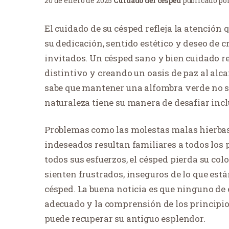
20 de enero de 2025
Cuidado del césped
publicado po
El cuidado de su césped refleja la atención
su dedicación, sentido estético y deseo de 
invitados. Un césped sano y bien cuidado r
distintivo y creando un oasis de paz al alc
sabe que mantener una alfombra verde no sie
naturaleza tiene su manera de desafiar incl
Problemas como las molestas malas hierbas,
indeseados resultan familiares a todos los p
todos sus esfuerzos, el césped pierda su colo
sienten frustrados, inseguros de lo que est
césped. La buena noticia es que ninguno de 
adecuado y la comprensión de los principi
puede recuperar su antiguo esplendor.