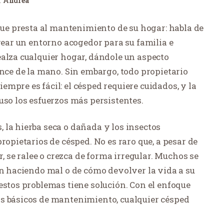
r
Andrea
 que presta al mantenimiento de su hogar: habla de
crear un entorno acogedor para su familia e
ealza cualquier hogar, dándole un aspecto
ance de la mano. Sin embargo, todo propietario
mpre es fácil: el césped requiere cuidados, y la
uso los esfuerzos más persistentes.
 la hierba seca o dañada y los insectos
ropietarios de césped. No es raro que, a pesar de
r, se ralee o crezca de forma irregular. Muchos se
án haciendo mal o de cómo devolver la vida a su
estos problemas tiene solución. Con el enfoque
os básicos de mantenimiento, cualquier césped